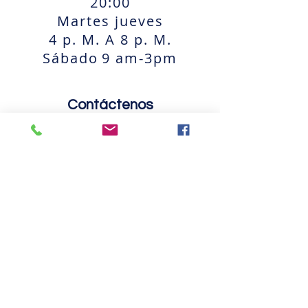
20:00
Martes jueves
4 p. M. A 8 p. M.
Sábado
9 am-3pm
Contáctenos
Teléfono: 281-594-7946
Enviar correo electrónico
Si tiene alguna pregunta, comentario o
inquietud, envíenos un correo
electrónico.
El natatorio de Pearland
Dirección de otoño,
invierno y primavera: