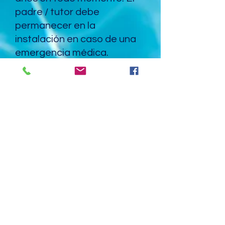
padre / tutor debe
permanecer en la
instalación en caso de una
emergencia médica.
Política de Bubble Babies
and Toddler Time:
Se
requiere que los padres
estén en el agua con sus
hijos en cada lección.
Política de reembolso:
si un
estudiante falta a una clase,
se creará una ficha de
recuperación. Si se solicita
un reembolso después de
que se haya perdido una
clase, no se otorgará un