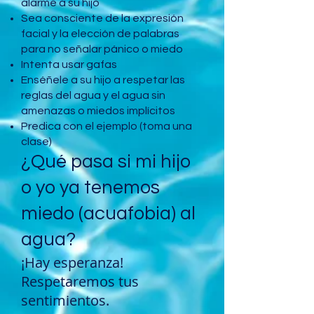
alarme a su hijo
Sea consciente de la expresión
facial y la elección de palabras
para no señalar pánico o miedo
Intenta usar gafas
Enséñele a su hijo a respetar las
reglas del agua y el agua sin
amenazas o miedos implícitos
Predica con el ejemplo (toma una
clase)
¿Qué pasa si mi hijo
o yo ya tenemos
miedo (acuafobia) al
agua?
¡Hay esperanza!
Respetaremos tus
sentimientos.