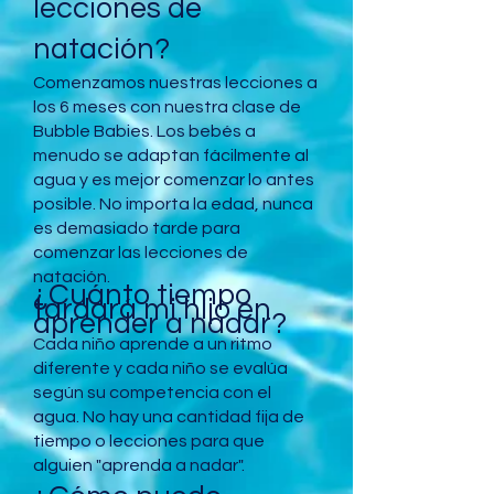
lecciones de
natación?
Comenzamos nuestras lecciones a
los 6 meses con nuestra clase de
Bubble Babies. Los bebés a
menudo se adaptan fácilmente al
agua y es mejor comenzar lo antes
posible. No importa la edad, nunca
es demasiado tarde para
comenzar las lecciones de
natación.
¿Cuánto tiempo
tardará mi hijo en
aprender a nadar?
Cada niño aprende a un ritmo
diferente y cada niño se evalúa
según su competencia con el
agua. No hay una cantidad fija de
tiempo o lecciones para que
alguien "aprenda a nadar".