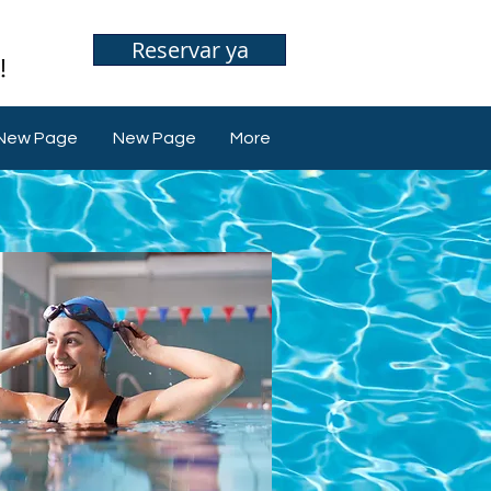
Reservar ya
New Page
New Page
More