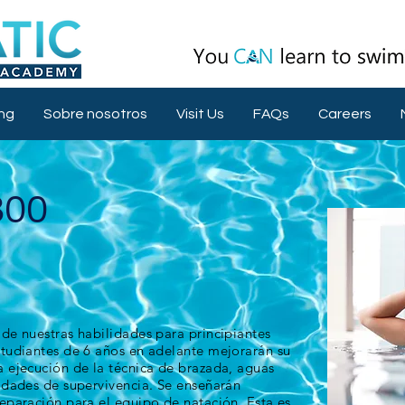
ng
Sobre nosotros
Visit Us
FAQs
Careers
300
de nuestras habilidades para principiantes
tudiantes de 6 años en adelante mejorarán su
 ejecución de la técnica de brazada, aguas
idades de supervivencia. Se enseñarán
eparación para el equipo de natación. Esta es