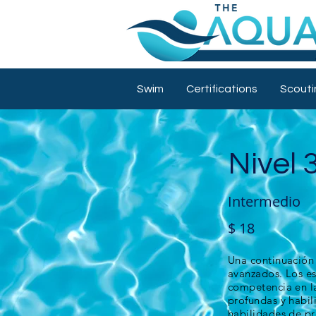
Swim
Certifications
Scouti
Nivel 
Intermedio
$ 18
Una continuación 
avanzados. Los es
competencia en la
profundas y habil
habilidades de pr