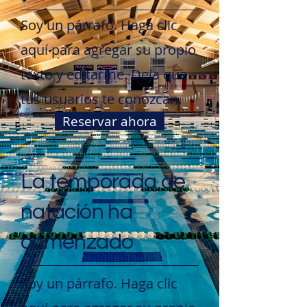
Soy un párrafo. Haga clic
aquí para agregar su propio
texto y editarme. Deja que
tus usuarios te conozcan.
Reservar ahora
La temporada de
natación ha
comenzado
Soy un párrafo. Haga clic