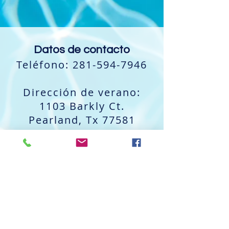
Datos de contacto
Teléfono:
281-594-7946
Dirección de verano:
1103 Barkly Ct.
Pearland, Tx 77581
Dirección de otoño,
invierno y primavera:
4141 Bailey Rd. Pearland,
Tx 77584
Horario de verano: